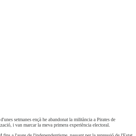
d'unes setmanes ençà he abandonat la militància a Pirates de
tzació, i van marcar la meva primera experiència electoral.
M fins a l'auge de l'independentisme, passant per la repressió de l'Estat