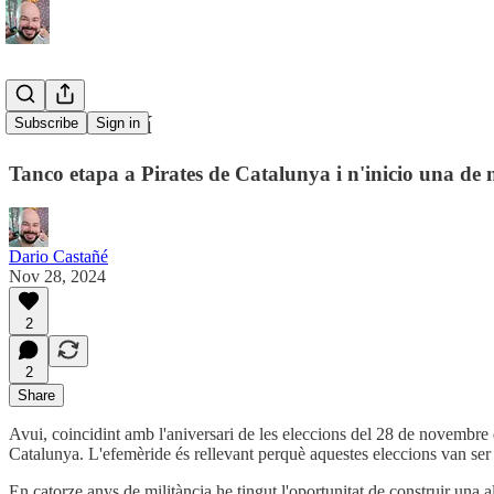
Un nou camí
Subscribe
Sign in
Tanco etapa a Pirates de Catalunya i n'inicio una de
Dario Castañé
Nov 28, 2024
2
2
Share
Avui, coincidint amb l'aniversari de les eleccions del 28 de novembre
Catalunya. L'efemèride és rellevant perquè aquestes eleccions van ser l
En catorze anys de militància he tingut l'oportunitat de construir una al