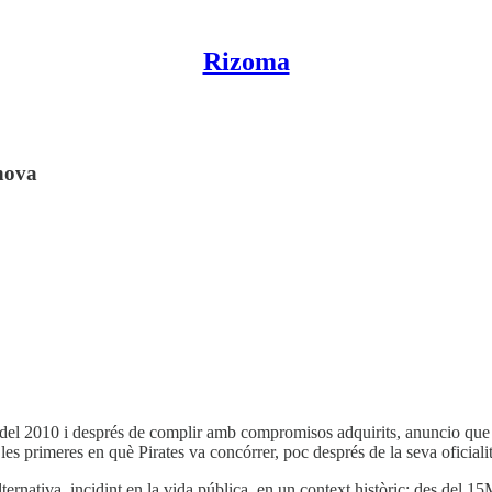
Rizoma
 nova
 del 2010 i després de complir amb compromisos adquirits, anuncio que 
es primeres en què Pirates va concórrer, poc després de la seva oficiali
ternativa, incidint en la vida pública, en un context històric: des del 15