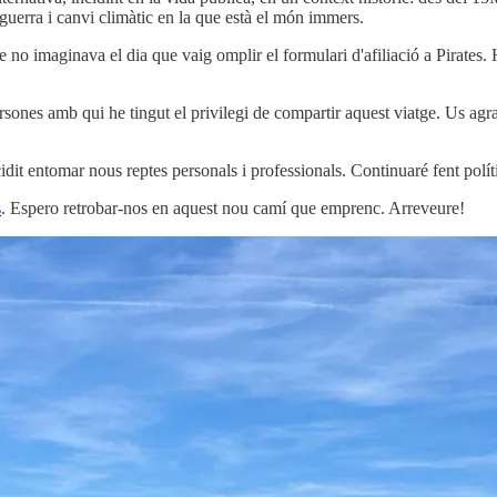
guerra i canvi climàtic en la que està el món immers.
 no imaginava el dia que vaig omplir el formulari d'afiliació a Pirates. H
ersones amb qui he tingut el privilegi de compartir aquest viatge. Us agr
idit entomar nous reptes personals i professionals. Continuaré fent polí
s
. Espero retrobar-nos en aquest nou camí que emprenc. Arreveure!