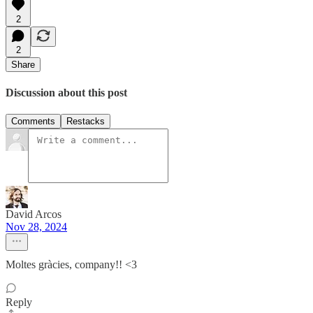
2
2
Share
Discussion about this post
Comments
Restacks
David Arcos
Nov 28, 2024
Moltes gràcies, company!! <3
Reply