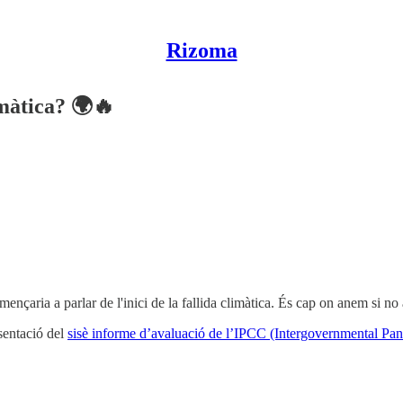
Rizoma
imàtica? 🌍🔥
mençaria a parlar de l'inici de la fallida climàtica. És cap on anem si no
esentació del
sisè informe d’avaluació de l’IPCC (Intergovernmental Pa