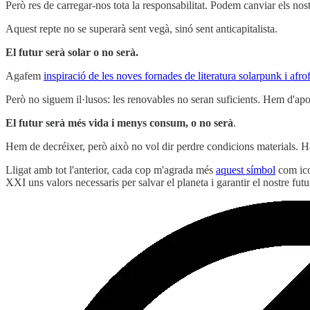
Però res de carregar-nos tota la responsabilitat. Podem canviar els nostr
Aquest repte no se superarà sent vegà, sinó sent anticapitalista.
El futur serà solar o no serà.
Agafem
inspiració de les noves fornades de literatura solarpunk i afrof
Però no siguem il·lusos: les renovables no seran suficients. Hem d'apo
El futur serà més vida i menys consum, o no serà
.
Hem de decréixer, però això no vol dir perdre condicions materials. Hau
Lligat amb tot l'anterior, cada cop m'agrada més
aquest símbol
com icon
XXI uns valors necessaris per salvar el planeta i garantir el nostre futu