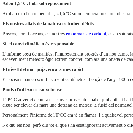
Adeu 1,5 °C, hola sobrepassament
Arribarem a l'increment d’1,5-1,6 °C sobre temperatures preindustrials
Els nostres aliats de la natura es troben dèbils
Boscos, terra i oceans, els nostres
embornals de carboni
, estan saturat
Sí, el canvi climàtic n'és responsable
L’informe posa de manifest l’impressionant progrés d’un nou camp, la ci
esdeveniment meteorològic extrem concret, com ara una onada de calo
El nivell del mar puja, encara més ràpid
Els oceans han crescut fins a vint centímetres d’ençà de l'any 1900 i e
Punts d'inflexió = canvi brusc
L'IPCC adverteix contra els canvis bruscs, de "baixa probabilitat i al
aigua per elevar els mars una dotzena de metres; la fusió del permagel
Personalment, l'informe de l'IPCC em té en flames. I a qualsevol perso
No diu res nou, però diu tot el que s'ha estat ignorant activament o di