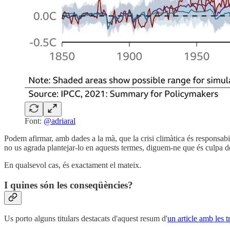
Font:
@adriaral
Podem afirmar, amb dades a la mà, que la crisi climàtica és responsabili
no us agrada plantejar-lo en aquests termes, diguem-ne que és culpa d
En qualsevol cas, és exactament el mateix.
I quines són les conseqüències?
Us porto alguns titulars destacats d'aquest resum d'
un article amb les 