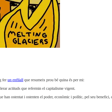
g fer
un enfilall
que resumeix prou bé quina és per mi:
erar actituds que refermin el capitalisme vigent.
ue han ostentat i ostenten el poder, econòmic i polític, pel seu benefici