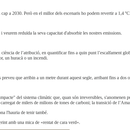
 cap a 2030. Però en el millor dels escenaris ho podem revertir a 1,4 °C
s i veurem reduïda la seva capacitat d'absorbir les nostres emissions.
ència de l’atribució, en quantificar fins a quin punt l’escalfament globa
r, un huracà o un incendi.
s preveu que arribin a un metre durant aquest segle, arribant fins a dos 
t impacte" del sistema climàtic que, quan són irreversibles, s'anomenen p
 carregat de milers de milions de tones de carboni; la transició de l’Ama
na l'hauria de tenir també.
ferint amb una mica de «rentat de cara verd».