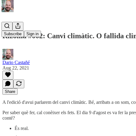
Subscribe
Sign in
Rizoma #002: Canvi climàtic. O fallida cl
Dario Castañé
Aug 22, 2021
Share
A l'edició d'avui parlarem del canvi climàtic. Bé, arribats a on som, co
Per saber què fer, cal conèixer els fets. El dia 9 d'agost es va fer la pr
conté?
És real.