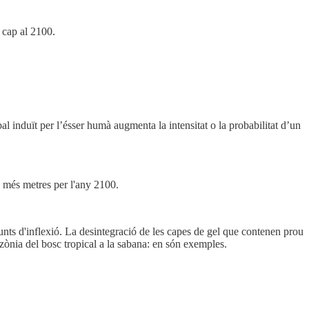
 cap al 2100.
l induït per l’ésser humà augmenta la intensitat o la probabilitat d’un
o més metres per l'any 2100.
unts d'inflexió. La desintegració de les capes de gel que contenen prou
zònia del bosc tropical a la sabana: en són exemples.